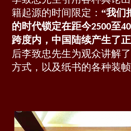
籍起源
的时间限定：
“我们
的时代锁定在距今
至
4
2
500
0
跨度内
，
中国陆续产生了正
后李致忠先生为观众讲解了
方式
，
以及纸书的各种装帧