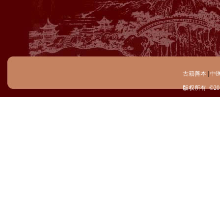
古籍善本
|
中
版权所有 ©20