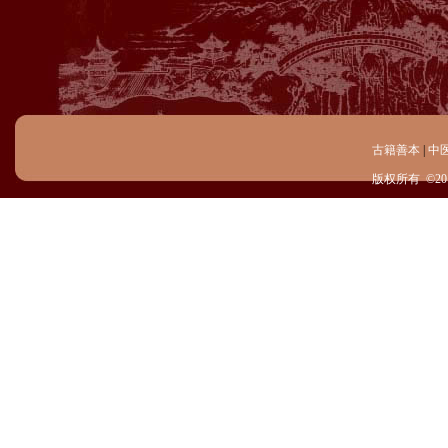
古籍善本
|
中
版权所有 ©20