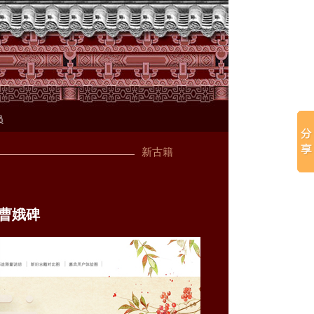
员
新古籍
曹娥碑