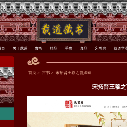
首页
关于载道
古书
挂品
手卷
真品
宋书房
载道学
首页
>
古书
>
宋拓晋王羲之曹娥碑
宋拓晋王羲之