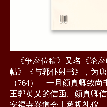
《争座位稿》又名《论座
帖》《与郭仆射书》，为唐
（
764
）十一月颜真卿致尚
王郭英乂的信函。颜真卿信
安福寺兴道会上藐视礼仪，