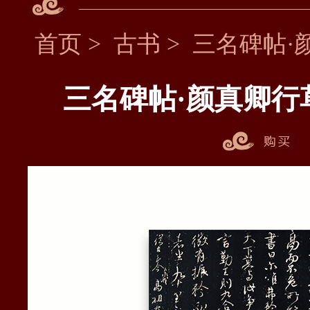
首页
>
古书
>
三名碑帖·
三名碑帖·颜真卿行