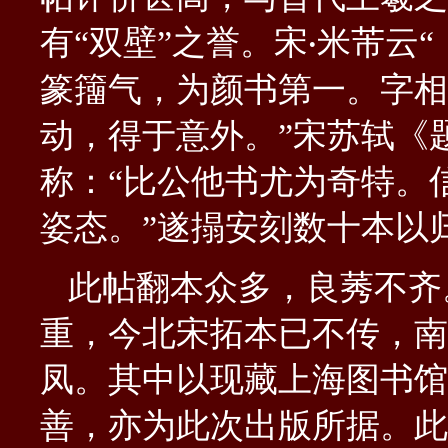
有“双壁”之誉。宋
米芾云
·
篆籒气，为颜书第一。字相
动，得于意外。”宋苏轼《
称：“比公他书尤为奇特。
姿态。”遂搨安刻数十本以
此帖翻本众多，良莠不齐
重，今北宋拓本已不传，南
凤。其中以现藏上海图书馆
善，亦为此次出版所据。此