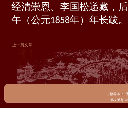
经清崇恩、李国松递藏，后
午（公元
年）年长跋。
1858
上一篇文章
古籍善本
|
中
版权所有 ©2