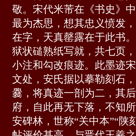
敬。宋代米芾在《书史》中
最为杰思，想其忠义愤发，
在字，天真罄露在于此书。
狱状磓熟纸写就，共七页，
小注和勾改痕迹。此墨迹宋
文处，安氏据以摹勒刻石，
爨，将真迹一剖为二，其后
府，自此再无下落，不知所
安碑林，世称“关中本”“陕
帖评价甚高，与晋代王羲之